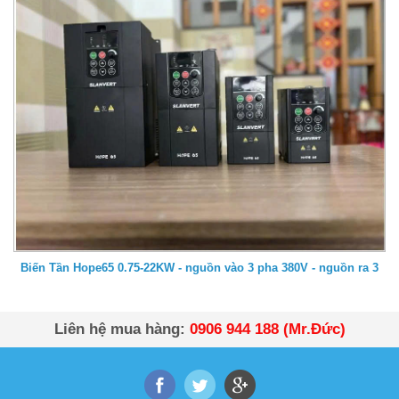
Biến Tần Hope65 0.75-22KW - nguồn vào 3 pha 380V - nguồn ra 3
pha 380V
Liên hệ mua hàng:
0906 944 188 (Mr.Đức)