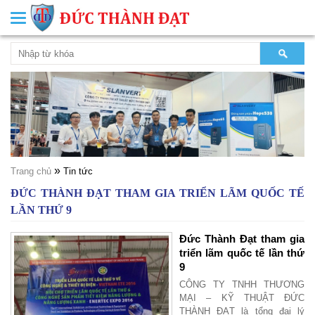
Toggle
navigation
»
Trang chủ
Tin tức
ĐỨC THÀNH ĐẠT THAM GIA TRIỂN LÃM QUỐC TẾ
LẦN THỨ 9
Đức Thành Đạt tham gia
triển lãm quốc tế lần thứ
9
CÔNG TY TNHH THƯƠNG
MẠI – KỸ THUẬT ĐỨC
THÀNH ĐẠT là tổng đại lý