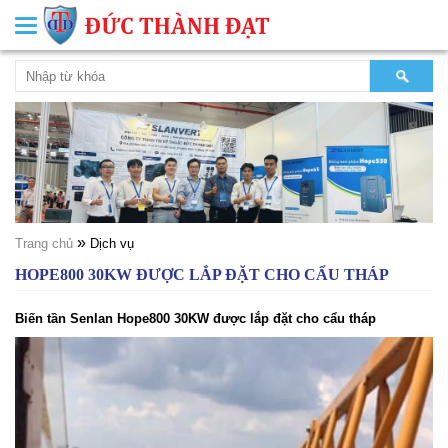
Toggle
navigation
»
Trang chủ
Dịch vụ
HOPE800 30KW ĐƯỢC LẮP ĐẶT CHO CẨU THÁP
Biến tần Senlan Hope800 30KW được lắp đặt cho cẩu tháp