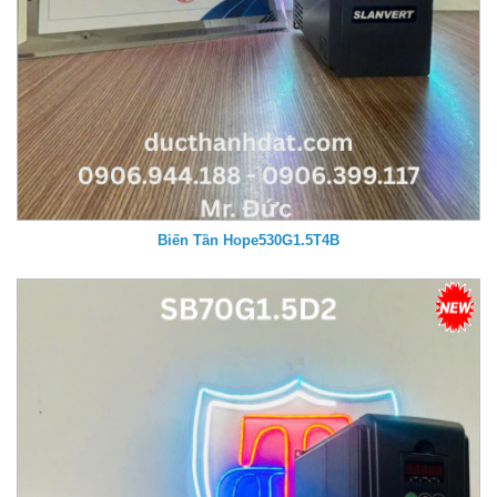
Biến Tần Hope530G1.5T4B