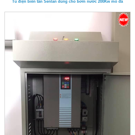
Tủ điện biến tần Senlan dùng cho bơm nước 200Kw mỏ đá