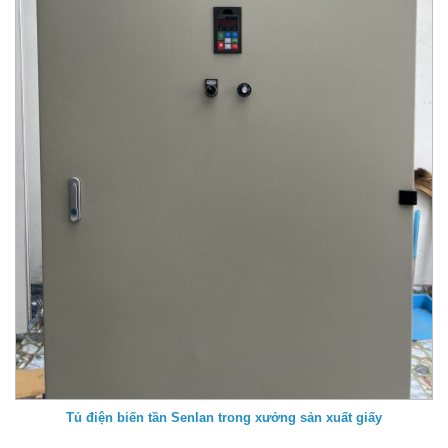
Tủ điện biến tần Senlan trong xưởng sản xuất giấy